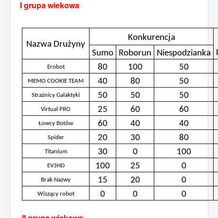
I grupa wiekowa
Sezon 2015/2016
Sezon 2014/2015
Konkurencja
Nazwa Drużyny
Jesteś tutaj:
Start
Sumo
Sezon 2015/2016
Roborun
Niespodzianka
Komprachcickie Walki Robotów
80
100
50
Erobot
Wyniki zawodów KWR
40
80
50
MEMO COOKIE TEAM
50
50
50
Strażnicy Galaktyki
25
60
60
Virtual PRO
60
40
40
Łowcy Botów
20
30
80
Spider
30
0
100
Titanium
100
25
0
EV3HD
15
20
0
Brak Nazwy
0
0
0
Wiszący robot
II grupa wiekowa