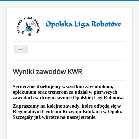
Toggle
Navigation
Start
Wyniki zawodów KWR
ZAWODY ROBOTÓW 2025
ZAWODY ROBOTÓW 2024
Serdecznie dziękujemy wszystkim zawodnikom,
opiekunom oraz trenerom za udział w pierwszych
Otwarcie VII sezonu Opolskiej Ligi Robotów
zawodach w drugim sezonie Opolskiej Ligi Robotów.
Zapraszamy na kolejne zawody, które odbędą się w
Sezon 2019/2021
Regionalnym Centrum Rozwoju Edukacji w Opolu.
Sezon 2018/2019
Szczegóły już wkrótce na naszej stronie.
Sezon 2017/2018
Sezon 2016/2017