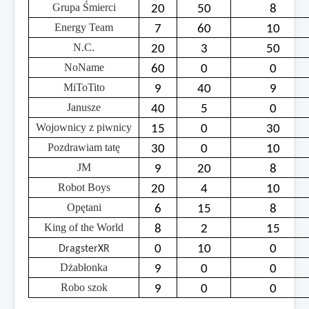
Grupa Śmierci
20
50
8
Energy Team
7
60
10
N.C.
20
3
50
NoName
60
0
0
MiToTito
9
40
9
Janusze
40
5
0
Wojownicy z piwnicy
15
0
30
Pozdrawiam tatę
30
0
10
JM
9
20
8
Robot Boys
20
4
10
Opętani
6
15
8
King of the World
8
2
15
0
10
0
DragsterXR
Dżabłonka
9
0
0
Robo szok
9
0
0