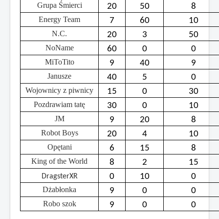
Grupa Śmierci
20
50
8
Energy Team
7
60
10
N.C.
20
3
50
NoName
60
0
0
MiToTito
9
40
9
Janusze
40
5
0
Wojownicy z piwnicy
15
0
30
Pozdrawiam tatę
30
0
10
JM
9
20
8
Robot Boys
20
4
10
Opętani
6
15
8
King of the World
8
2
15
0
10
0
DragsterXR
Dżabłonka
9
0
0
Robo szok
9
0
0