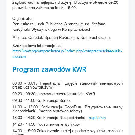
zagłosować na najlepszą drużynę. Uroczyste otwarcie 09:20
przewidziane zakończenie ok. 15:00.
Organizator:
Pan Łukasz Jurek Publiczne Gimnazjum im. Stefana
Kardynała Wyszyńskiego w Komprachcicach.
Miejsce: Ośrodek Sportu i Rekreacji w Komprachcicach.
Szczegółowe informacje na:
http://www.pgkomprachcice.pl/index.php/komprachcickie-walki-
robotow
Program zawodów KWR
08:00 - 09:15 Rejestracja i zajęcie stanowisk serwisowych
przez uczniów/drużyny.
09:20 - 09:30 Uroczyste otwarcie turnieju KWR.
09:30 - 11:00 Konkurencja Sumo.
11:00 - 13:00 Konkurencja RoboRun. Przygotowanie areny
niespodzianki, (można testować roboty).
13:00 - 14:20 Konkurencja Niespodzianka -
regulamin
14:20 - 14:30 Podsumowanie wyników.
14:30 - 15:00 Zakończenie turnieju, podanie wyników, rozdanie
nagród.