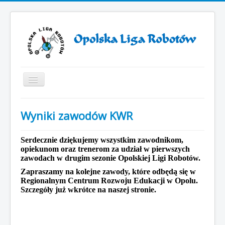
Toggle
Navigation
Start
Wyniki zawodów KWR
ZAWODY ROBOTÓW 2025
ZAWODY ROBOTÓW 2024
Serdecznie dziękujemy wszystkim zawodnikom,
opiekunom oraz trenerom za udział w pierwszych
Otwarcie VII sezonu Opolskiej Ligi Robotów
zawodach w drugim sezonie Opolskiej Ligi Robotów.
Zapraszamy na kolejne zawody, które odbędą się w
Sezon 2019/2021
Regionalnym Centrum Rozwoju Edukacji w Opolu.
Sezon 2018/2019
Szczegóły już wkrótce na naszej stronie.
Sezon 2017/2018
Sezon 2016/2017