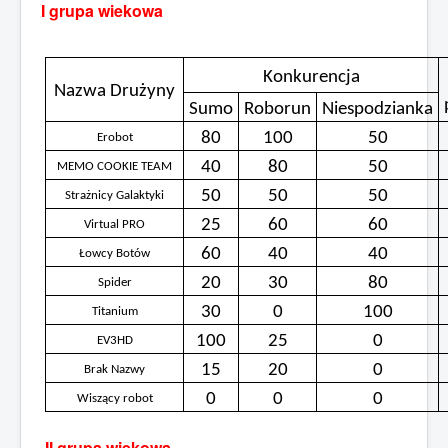
I grupa wiekowa
Sezon 2015/2016
Sezon 2014/2015
Konkurencja
Nazwa Drużyny
Jesteś tutaj:
Start
Sumo
Sezon 2015/2016
Roborun
Niespodzianka
Komprachcickie Walki Robotów
80
100
50
Erobot
40
80
50
MEMO COOKIE TEAM
50
50
50
Strażnicy Galaktyki
25
60
60
Virtual PRO
60
40
40
Łowcy Botów
20
30
80
Spider
30
0
100
Titanium
100
25
0
EV3HD
15
20
0
Brak Nazwy
0
0
0
Wiszący robot
II grupa wiekowa