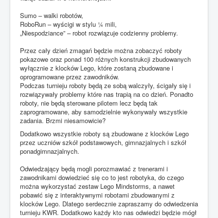
Sumo – walki robotów,
RoboRun – wyścigi w stylu ¼ mili,
„Niespodziance” – robot rozwiązuje codzienny problemy.
Przez cały dzień zmagań będzie można zobaczyć roboty
pokazowe oraz ponad 100 różnych konstrukcji zbudowanych
wyłącznie z klocków Lego, które zostaną zbudowane i
oprogramowane przez zawodników.
Podczas turnieju roboty będą ze sobą walczyły, ścigały się i
rozwiązywały problemy które nas trapią na co dzień. Ponadto
roboty, nie będą sterowane pilotem lecz będą tak
zaprogramowane, aby samodzielnie wykonywały wszystkie
zadania. Brzmi niesamowicie?
Dodatkowo wszystkie roboty są zbudowane z klocków Lego
przez uczniów szkół podstawowych, gimnazjalnych i szkół
ponadgimnazjalnych.
Odwiedzający będą mogli porozmawiać z trenerami i
zawodnikami dowiedzieć się co to jest robotyka, do czego
można wykorzystać zestaw Lego Mindstorms, a nawet
pobawić się z interaktywnymi robotami zbudowanymi z
klocków Lego. Dlatego serdecznie zapraszamy do odwiedzenia
turnieju KWR. Dodatkowo każdy kto nas odwiedzi będzie mógł