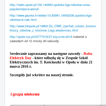
http://radio.opole.pl/100,140563,opolska-liga-robotow-coraz-
Sezon 2015/2016
popularniejsza-wsrod-
http://www.gazeta.tv/wideo/10,83991,19542036,opolska-liga-
Sezon 2014/2015
robotow-w-cwk.html
http://www.24opole.pl/19800,Do_CWK_zjechali_mlodzi_konstru
Jesteś tutaj:
Start
Sezon 2015/2016
ktorzy_robotow_z_klockow_Lego,wiadomosc.html
Zawody w RCRE 2016
Wyniki zawodów w RCRE 2016
http://opole.tvp.pl/23777316/27-stycznia-2016
materiał o
zawodach od 12 minuty 40 sekundy
Serdecznie zapraszamy na następne zawody -
Robo
Elektryk Day
- które odbędą się w Zespole Szkół
Elektrycznych im. T. Kościuszki w Opolu w dniu 21
marca 2016 r.
Szczegóły już wkrótce na naszej stronie.
I grupa wiekowa