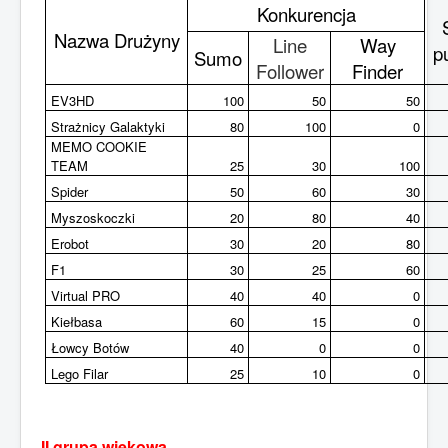
Konkurencja
Nazwa Drużyny
Line
Way
p
Sumo
Follower
Finder
EV3HD
100
50
50
Strażnicy Galaktyki
80
100
0
MEMO COOKIE
TEAM
25
30
100
Spider
50
60
30
Myszoskoczki
20
80
40
Erobot
30
20
80
F1
30
25
60
Virtual PRO
40
40
0
Kiełbasa
60
15
0
Łowcy Botów
40
0
0
Lego Filar
25
10
0
II grupa wiekowa