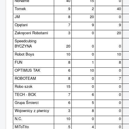
NoName
40
15
0
Tomek
9
2
40
JM
8
20
0
Opętani
7
9
9
Zakręceni Robotami
3
0
20
Speedcubing
BYCZYNA
20
0
0
Robot Boys
10
0
10
FUN
8
1
8
OPTIMUS TAK
6
10
0
ROBOTEAM
8
0
7
Robo szok
15
0
0
TECH - BOX
7
6
0
Grupa Śmierci
6
5
0
Wojownicy z piwnicy
3
8
0
N.C.
10
0
0
MiToTito
5
4
0