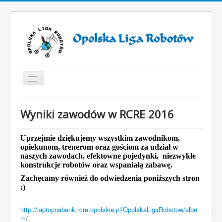
Toggle
Navigation
Start
Wyniki zawodów w RCRE 2016
ZAWODY ROBOTÓW 2025
ZAWODY ROBOTÓW 2024
Uprzejmie dziękujemy wszystkim zawodnikom,
opiekunom, trenerom oraz gościom za udział w
Otwarcie VII sezonu Opolskiej Ligi Robotów
naszych zawodach, efektowne pojedynki, niezwykłe
konstrukcje robotów oraz wspaniałą zabawę.
Sezon 2019/2021
Zachęcamy również do odwiedzenia poniższych stron
Sezon 2018/2019
:)
Sezon 2017/2018
http://laptopnabank.rcre.opolskie.pl/OpolskaLigaRobotow/albu
m
/
Sezon 2016/2017