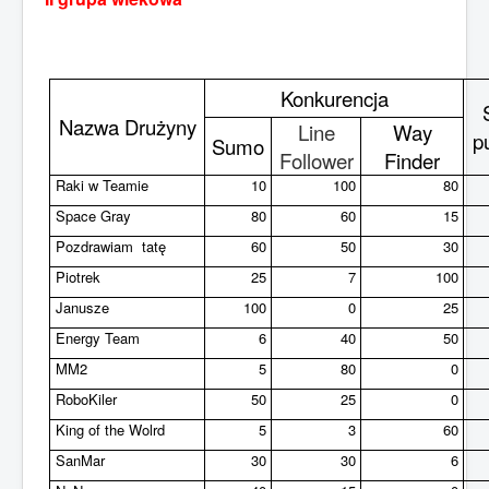
Konkurencja
Nazwa Drużyny
Line
Way
p
Sumo
Follower
Finder
Raki w Teamie
10
100
80
Space Gray
80
60
15
Pozdrawiam
tatę
60
50
30
Piotrek
25
7
100
Janusze
100
0
25
Energy Team
6
40
50
MM2
5
80
0
RoboKiler
50
25
0
King of the Wolrd
5
3
60
SanMar
30
30
6