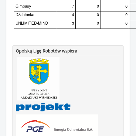
Gimbusy
7
0
0
Dżabłonka
4
0
0
UNLIMITED-MIND
3
0
0
Opolską Ligę Robotów wspiera